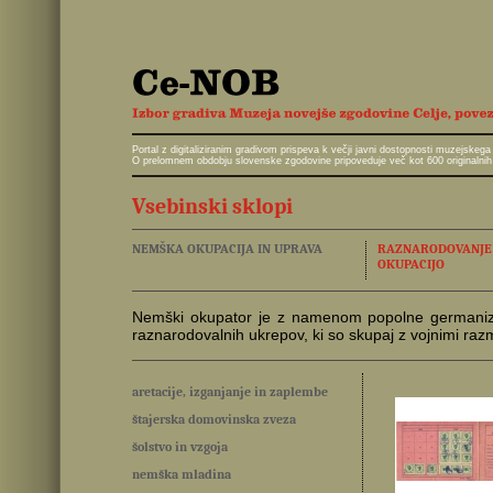
Portal z digitaliziranim gradivom prispeva k večji javni dostopnosti muzejskeg
O prelomnem obdobju slovenske zgodovine pripoveduje več kot 600 originalnih 
Vsebinski sklopi
NEMŠKA OKUPACIJA IN UPRAVA
RAZNARODOVANJE I
OKUPACIJO
Nemški okupator je z namenom popolne germanizacij
raznarodovalnih ukrepov, ki so skupaj z vojnimi ra
aretacije, izganjanje in zaplembe
štajerska domovinska zveza
šolstvo in vzgoja
nemška mladina