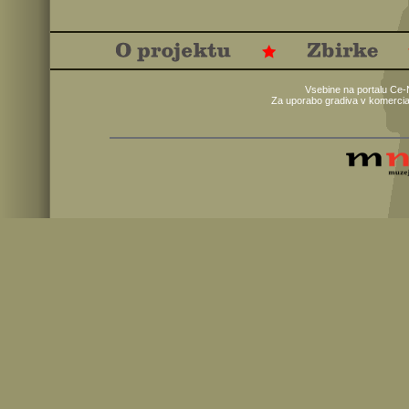
Vsebine na portalu Ce-
Za uporabo gradiva v komercia