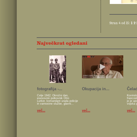
Stran 4 od 15:
1
2
fotografija -...
Okupacija in...
Čelad
Celje 1942; Okrožni dan,
Kovinsk
esesovski polkovnik Otto
francos
Lurker, komandant urada policije
jo je u
in varnostne službe, glavni...
vojska 
več...
več...
več...