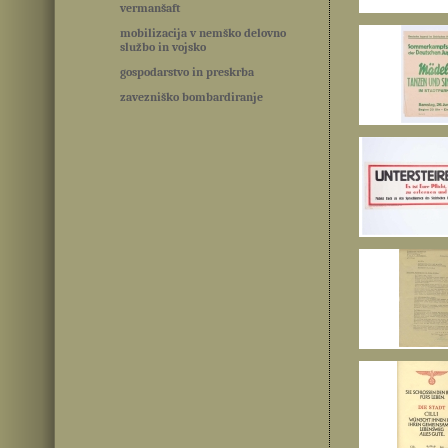
vermanšaft
mobilizacija v nemško delovno
službo in vojsko
gospodarstvo in preskrba
zavezniško bombardiranje