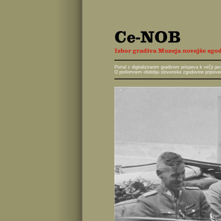
Portal z digitaliziranim gradivom prispeva k večji 
O prelomnem obdobju slovenske zgodovine pripoveduj