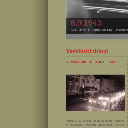
8.9.1943
Celje 1943; "Ortsgruppen Tag", Uiberreithe
Vsebinski sklopi
NEMŠKA OKUPACIJA IN UPRAVA
Aprila 1941 so sile Trojnega pakta napadle
in razkosale Kraljevino Jugoslavijo. Celje je