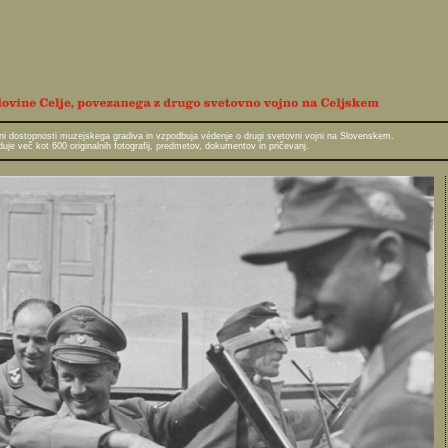
javni dostopnosti muzejskega gradiva in vzpodbuja védenje o drugi svetovni vojni na Slovenskem.
e več kot 600 originalnih fotografij, predmetov, dokumentov in pričevanj.