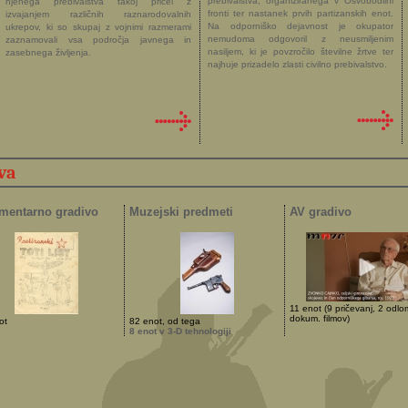
prebivalstva, organiziranega v Osvobodilni
njenega prebivalstva takoj pričel z
fronti ter nastanek prvih partizanskih enot.
izvajanjem različnih raznarodovalnih
Na odporniško dejavnost je okupator
ukrepov, ki so skupaj z vojnimi razmerami
nemudoma odgovoril z neusmiljenim
zaznamovali vsa področja javnega in
nasiljem, ki je povzročilo številne žrtve ter
zasebnega življenja.
najhuje prizadelo zlasti civilno prebivalstvo.
va
mentarno gradivo
Muzejski predmeti
AV gradivo
11 enot (9 pričevanj, 2 odlo
dokum. filmov)
ot
82 enot, od tega
8 enot v 3-D tehnologiji