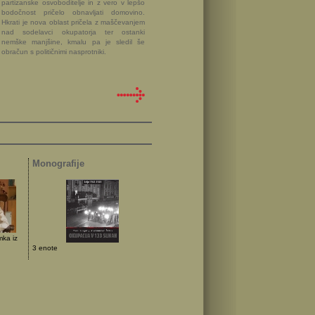
partizanske osvoboditelje in z vero v lepšo
bodočnost pričelo obnavljati domovino.
Hkrati je nova oblast pričela z maščevanjem
nad sodelavci okupatorja ter ostanki
nemške manjšine, kmalu pa je sledil še
obračun s političnimi nasprotniki.
Monografije
mka iz
3 enote