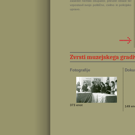
zasedel nemški okupator, prevzel oblast ter
vzpostavil svojo politično, civilno in policijsko
upravo.
Zvrsti muzejskega gradi
Fotografije
Doku
373 enot
149 en