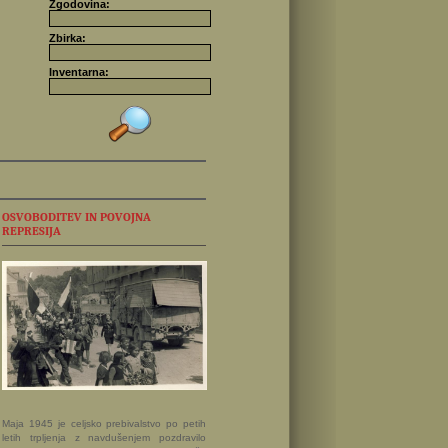
Zgodovina:
Zbirka:
Inventarna:
OSVOBODITEV IN POVOJNA
REPRESIJA
Maja 1945 je celjsko prebivalstvo po petih
letih trpljenja z navdušenjem pozdravilo