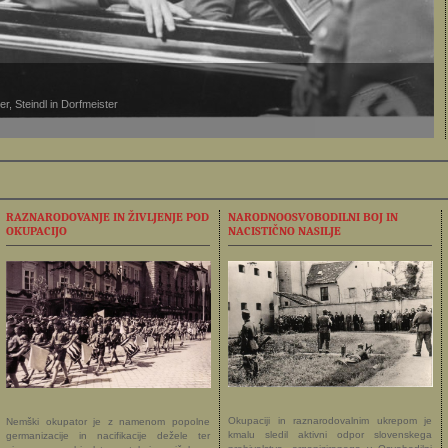
r, Steindl in Dorfmeister
RAZNARODOVANJE IN ŽIVLJENJE POD
NARODNOOSVOBODILNI BOJ IN
OKUPACIJO
NACISTIČNO NASILJE
Okupaciji in raznarodovalnim ukrepom je
Nemški okupator je z namenom popolne
kmalu sledil aktivni odpor slovenskega
germanizacije in nacifikacije dežele ter