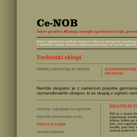
Portal z digitaliziranim gradivom prispeva k večji javni dostopnosti muzejskeg
O prelomnem obdobju slovenske zgodovine pripoveduje več kot 600 originalnih 
Vsebinski sklopi
NEMŠKA OKUPACIJA IN UPRAVA
RAZNARODOVANJE I
OKUPACIJO
Nemški okupator je z namenom popolne germanizacij
raznarodovalnih ukrepov, ki so skupaj z vojnimi ra
ŠOLSTVO IN V
aretacije, izganjanje in zaplembe
ŠDZ je s svojimi št
štajerska domovinska zveza
organizacije otrošk
šolstva, kolikor ga
šolstvo in vzgoja
šole, novi organizac
nemški, prav tako t
vodenje jezikovnih t
nemška mladina