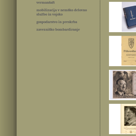
vermanšaft
mobilizacija v nemško delovno
službo in vojsko
gospodarstvo in preskrba
zavezniško bombardiranje