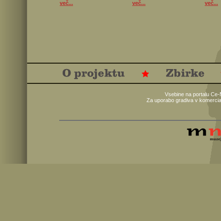
več...
več...
več...
Vsebine na portalu Ce-
Za uporabo gradiva v komercia