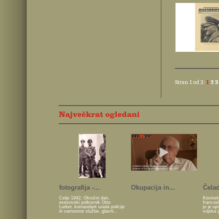
Stran 1 od 3:
1
2
3
fotografija -...
Okupacija in...
Čelad
Celje 1942; Okrožni dan,
Kovinsk
esesovski polkovnik Otto
francos
Lurker, komandant urada policije
jo je u
in varnostne službe, glavni...
vojska 