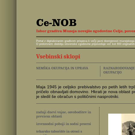
Portal z digitaliziranim gradivom prispeva k večji javni dostopnosti muzejskeg
O prelomnem obdobju slovenske zgodovine pripoveduje več kot 600 originalnih 
Vsebinski sklopi
NEMŠKA OKUPACIJA IN UPRAVA
RAZNARODOVANJE I
OKUPACIJO
Maja 1945 je celjsko prebivalstvo po petih letih tr
pričelo obnavljati domovino. Hkrati je nova oblast
je sledil še obračun s političnimi nasprotniki.
zadnji dnevi vojne, osvoboditev in
prevzem oblasti
izvensodni poboji in sodni procesi
teharsko taborišče in otroci s