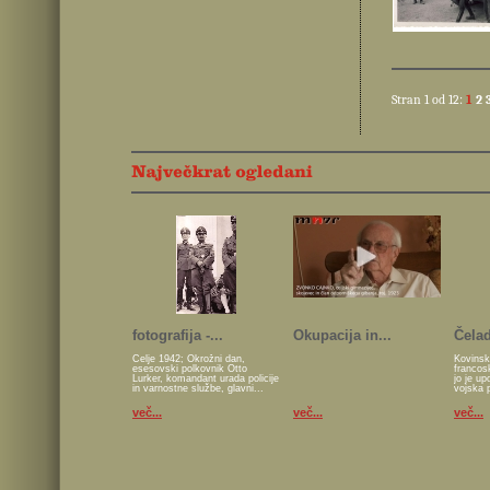
Stran 1 od 12:
1
2
fotografija -...
Okupacija in...
Čelad
Celje 1942; Okrožni dan,
Kovinsk
esesovski polkovnik Otto
francos
Lurker, komandant urada policije
jo je u
in varnostne službe, glavni...
vojska 
več...
več...
več...