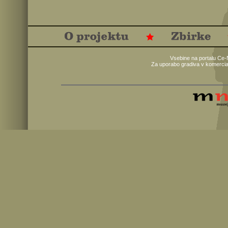
Vsebine na portalu Ce-
Za uporabo gradiva v komercia