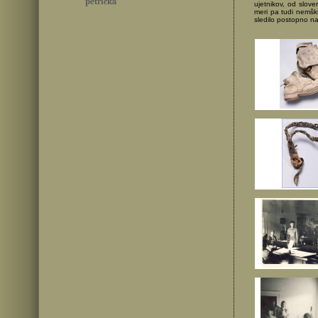
petrička
ujetnikov, od slove
meri pa tudi nemški
sledilo postopno n