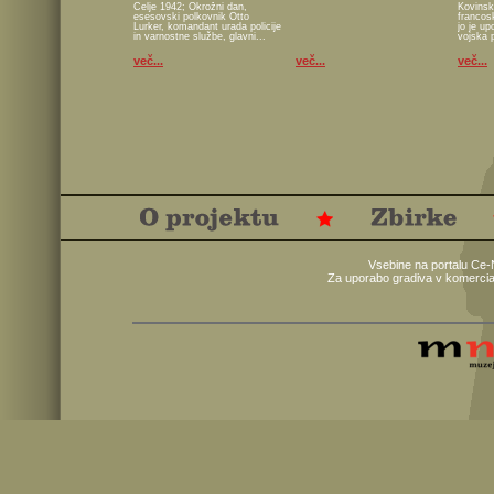
Celje 1942; Okrožni dan,
Kovinsk
esesovski polkovnik Otto
francos
Lurker, komandant urada policije
jo je u
in varnostne službe, glavni...
vojska 
več...
več...
več...
Vsebine na portalu Ce-
Za uporabo gradiva v komercia