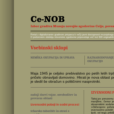
Portal z digitaliziranim gradivom prispeva k večji javni dostopnosti muzejskeg
O prelomnem obdobju slovenske zgodovine pripoveduje več kot 600 originalnih 
Vsebinski sklopi
NEMŠKA OKUPACIJA IN UPRAVA
RAZNARODOVANJE I
OKUPACIJO
Maja 1945 je celjsko prebivalstvo po petih letih tr
pričelo obnavljati domovino. Hkrati je nova oblast
je sledil še obračun s političnimi nasprotniki.
IZVENSODNI P
zadnji dnevi vojne, osvoboditev in
prevzem oblasti
Takoj po prevzemu 
manjšine, čemur je
izvensodni poboji in sodni procesi
slovenskimi sodela
»čiščenjem« pričel
izvensodno pobitih 
teharsko taborišče in otroci s
ljudi, od tega prib