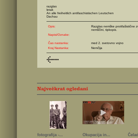
razglas
letak
An alle freiheitlich antifaschistischen Leutschen
Dachau
Opis:
Razglas nemške protifašistične 
nemščini, tipkopis.
Napisi/Oznake:
Čas nastanka:
med 2. svetovno vojno
Kraj Nastanka:
Nemčija
fotografija -...
Okupacija in...
Čelad