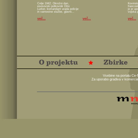
Celje 1942; Okrožni dan,
Kovinsk
esesovski polkovnik Otto
francos
Lurker, komandant urada policije
jo je u
in varnostne službe, glavni...
vojska 
več...
več...
več...
Vsebine na portalu Ce-
Za uporabo gradiva v komercia