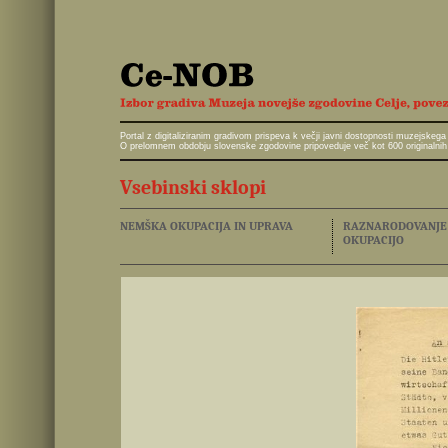
Portal z digitaliziranim gradivom prispeva k večji javni dostopnosti muzejskeg
O prelomnem obdobju slovenske zgodovine pripoveduje več kot 600 originalnih 
Vsebinski sklopi
NEMŠKA OKUPACIJA IN UPRAVA
RAZNARODOVANJE I
OKUPACIJO