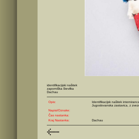
identifikacijski našitek
zaporniška številka
Dachau
Opis:
Identifikacijsk našitek internira
Jugoslovanska zastavica, z zvezd
Napisi/Oznake:
Čas nastanka:
Kraj Nastanka:
Dachau