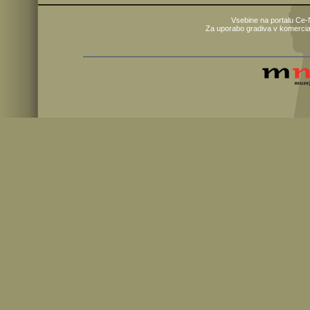
Vsebine na portalu Ce-
Za uporabo gradiva v komercia