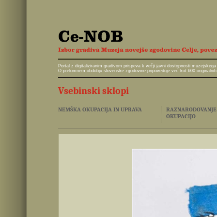
Portal z digitaliziranim gradivom prispeva k večji javni dostopnosti muzejskeg
O prelomnem obdobju slovenske zgodovine pripoveduje več kot 600 originalnih 
Vsebinski sklopi
NEMŠKA OKUPACIJA IN UPRAVA
RAZNARODOVANJE I
OKUPACIJO