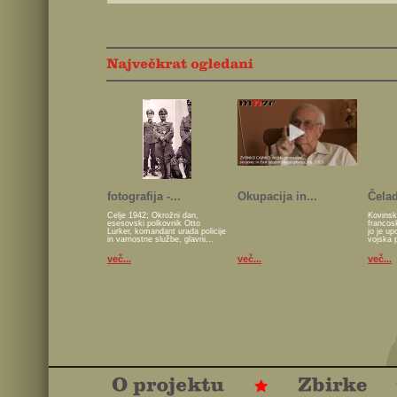
fotografija -...
Okupacija in...
Čelad
Celje 1942; Okrožni dan,
Kovinsk
esesovski polkovnik Otto
francos
Lurker, komandant urada policije
jo je u
in varnostne službe, glavni...
vojska 
več...
več...
več...